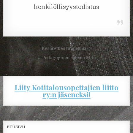
henkilöllisyystodistus
Artikkelien
Kesäretken tunnelmia →
selaus
← Pedagoginen kahvila 21.11.
Liity Kotitalousopettajien liitto
ry:n jäseneksi!
ETUSIVU