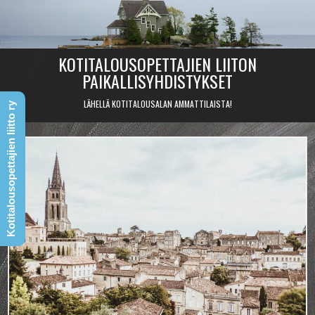
Skip
to
content
KOTITALOUSOPETTAJIEN LIITON
PAIKALLISYHDISTYKSET
LÄHELLÄ KOTITALOUSALAN AMMATTILAISTA!
Kotitalousopettajien liitto ry