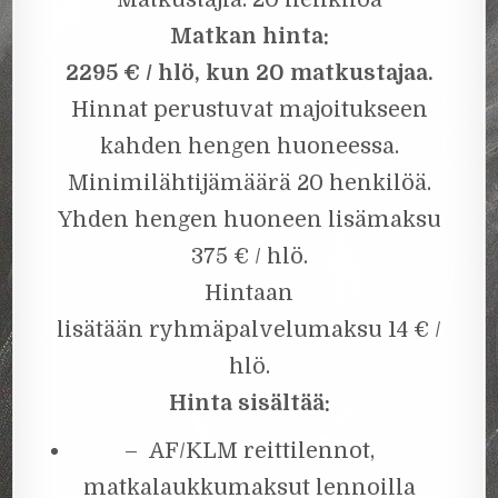
Matkan hinta:
2295
€ / hlö, kun 20 matkustajaa
.
Hinnat perustuvat majoitukseen
kahden hengen huoneessa.
Minimilähtijämäärä 20 henkilöä.
Yhden hengen huoneen lisämaksu
375 € / hlö.
Hintaan
lisätään ryhmäpalvelumaksu 14 € /
hlö.
Hinta sisältää:
– AF/KLM reittilennot,
matkalaukkumaksut lennoilla