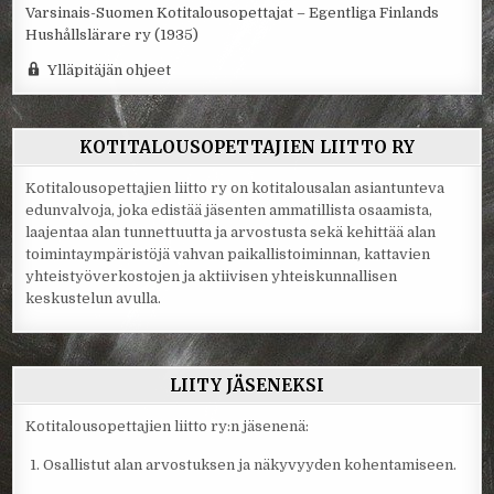
Varsinais-Suomen Kotitalousopettajat – Egentliga Finlands
Hushållslärare ry (1935)
Ylläpitäjän ohjeet
KOTITALOUSOPETTAJIEN LIITTO RY
Kotitalousopettajien liitto ry on kotitalousalan asiantunteva
edunvalvoja, joka edistää jäsenten ammatillista osaamista,
laajentaa alan tunnettuutta ja arvostusta sekä kehittää alan
toimintaympäristöjä vahvan paikallistoiminnan, kattavien
yhteistyöverkostojen ja aktiivisen yhteiskunnallisen
keskustelun avulla.
LIITY JÄSENEKSI
Kotitalousopettajien liitto ry:n jäsenenä:
Osallistut alan arvostuksen ja näkyvyyden kohentamiseen.