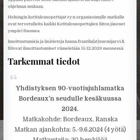
ohjelman mukaan.
Helsingin kotitalousopettajat ry:n organisoimalle matkalle
ovat tervetulleita kaikki Kotitalousopettajien liiton jäsenet
ympäri Suomea.
lmoittautumisia ja lisätietoja hanna.frantila(at)nurmijarvi.fi.
Sitovat ilmoittautumiset viimeistään 15.12.2023 mennessä.
Tarkemmat tiedot
Yhdistyksen 90-vuotisjuhlamatka
B
ordeaux’n seudulle kesäkuussa
2024.
Matkakohde: Bordeaux, Ranska
Matkan ajankohta: 5.-9.6.2024 (4 yötä)
Matkustajia: 20 henkilöä