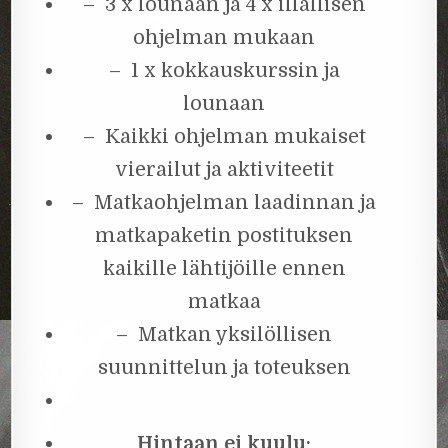
– 3 x lounaan ja 4 x illallisen
ohjelman mukaan
– 1 x kokkauskurssin ja
lounaan
– Kaikki ohjelman mukaiset
vierailut ja aktiviteetit
– Matkaohjelman laadinnan ja
matkapaketin postituksen
kaikille lähtijöille ennen
matkaa
– Matkan yksilöllisen
suunnittelun ja toteuksen
Hintaan ei kuulu: