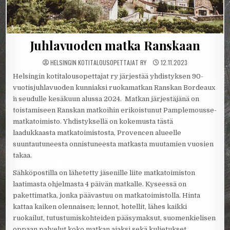
Juhlavuoden matka Ranskaan
HELSINGIN KOTITALOUSOPETTAJAT RY
12.11.2023
Helsingin kotitalousopettajat ry järjestää yhdistyksen 90-
vuotisjuhlavuoden kunniaksi ruokamatkan Ranskan Bordeaux
´n seudulle kesäkuun alussa 2024. Matkan järjestäjänä on
toistamiseen Ranskan matkoihin erikoistunut Pamplemousse-
matkatoimisto. Yhdistyksellä on kokemusta tästä
laadukkaasta matkatoimistosta, Provencen alueelle
suuntautuneesta onnistuneesta matkasta muutamien vuosien
takaa.
Sähköpostilla on lähetetty jäsenille liite matkatoimiston
laatimasta ohjelmasta 4 päivän matkalle. Kyseessä on
pakettimatka, jonka päävastuu on matkatoimistolla. Hinta
kattaa kaiken olennaisen; lennot, hotellit, lähes kaikki
ruokailut, tutustumiskohteiden pääsymaksut, suomenkielisen
oppaan palvelut koko matkan ajaksi sekä kuljetukset