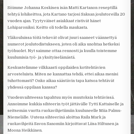
Söimme Johanna Koskisen isän Matti Kartanon reseptillä
tehtyä lohikeittoa, jota Kartano tarjosi Saksan joulutoreilla 20
vuoden ajan. Tyytyväiset asiakkaat ristivät hänet
Lohiparoniksi. Keitto oli todella maukasta.
Yläkouluissa töitä tekevät olivat juuri saaneet väännettyä
numerot joulutodistukseen, joten oli aika unohtaa hetkeksi
työhuolet. Nyt saimme ottaa rennosti ja kuulla toistemme
kuulumisia työ- ja yksityiselämästä.
Keskustelimme vilkkaasti oppilaiden kotitehtävien
arvosteluista. Miten ne kannattaa tehdä, ettei aikaa menisi
tuhottomasti? Onko aikaa säästävin tapa katsoa tehtävät
yhdessä oppilaan kanssa?
Vuodenvaihteessa tapahtuu myös muutoksia tehtävissä.
Annoimme kukkia sihteerin työt jättävälle Tytti Kattaiselle ja
seitsemän vuotta ruokavihjetiimiin kuuluneelle Miia Palmu-
Niemelälle. Uutena sihteerinä aloittaa Raila Mark ja
ruokavihjeitä Savon Sanomiin kirjoittavat Liisa Hiltunen ja
Moona Heikkinen.