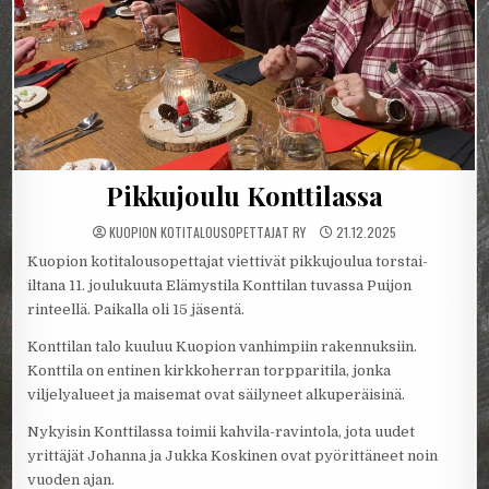
Pikkujoulu Konttilassa
KUOPION KOTITALOUSOPETTAJAT RY
21.12.2025
Kuopion kotitalousopettajat viettivät pikkujoulua torstai-
iltana 11. joulukuuta Elämystila Konttilan tuvassa Puijon
rinteellä. Paikalla oli 15 jäsentä.
Konttilan talo kuuluu Kuopion vanhimpiin rakennuksiin.
Konttila on entinen kirkkoherran torpparitila, jonka
viljelyalueet ja maisemat ovat säilyneet alkuperäisinä.
Nykyisin Konttilassa toimii kahvila-ravintola, jota uudet
yrittäjät Johanna ja Jukka Koskinen ovat pyörittäneet noin
vuoden ajan.