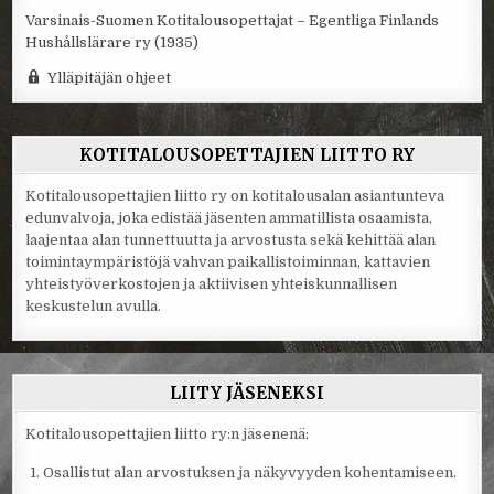
Varsinais-Suomen Kotitalousopettajat – Egentliga Finlands
Hushållslärare ry (1935)
Ylläpitäjän ohjeet
KOTITALOUSOPETTAJIEN LIITTO RY
Kotitalousopettajien liitto ry on kotitalousalan asiantunteva
edunvalvoja, joka edistää jäsenten ammatillista osaamista,
laajentaa alan tunnettuutta ja arvostusta sekä kehittää alan
toimintaympäristöjä vahvan paikallistoiminnan, kattavien
yhteistyöverkostojen ja aktiivisen yhteiskunnallisen
keskustelun avulla.
LIITY JÄSENEKSI
Kotitalousopettajien liitto ry:n jäsenenä:
Osallistut alan arvostuksen ja näkyvyyden kohentamiseen.