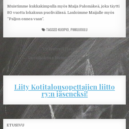
Muistimme kukkakimpulla myös Maija Palomäkeä, joka täytti
80 vuotta lokakuun puolivälissä. Lauloimme Maijalle myös
”Paljon onnea vaan”.
TAGGED
KUOPIO
,
PIKKUJOULU
Artikkelien
Virkistystä jäsenille →
selaus
← Vuosikokous Nummen yhtenäiskoululla
Liity Kotitalousopettajien liitto
ry:n jäseneksi!
ETUSIVU