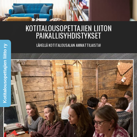
Skip
to
content
KOTITALOUSOPETTAJIEN LIITON
PAIKALLISYHDISTYKSET
LÄHELLÄ KOTITALOUSALAN AMMATTILAISTA!
Kotitalousopettajien liitto ry